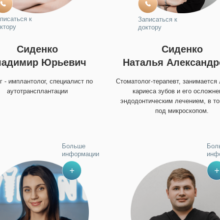
писаться к
Записаться к
ктору
доктору
Сиденко
Сиденко
ладимир Юрьевич
Наталья Александр
г - имплантолог, специалист по
Стоматолог-терапевт, занимается
аутотрансплантации
кариеса зубов и его осложне
эндодонтическим лечением, в т
под микроскопом.
Больше
Бол
информации
инф