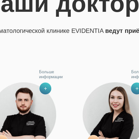
аши докто
матологической клинике EVIDENTIA
ведут приё
Больше
Бол
информации
инф