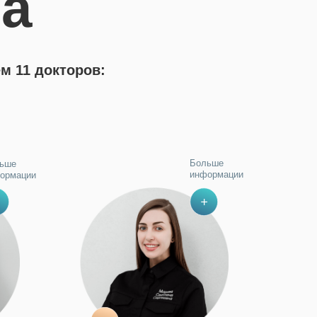
ра
м 11 докторов:
Больше
ьше
информации
ормации