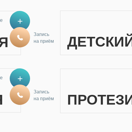
е
Запись
ДЕТСКИ
Я
на приём
е
Запись
Я
ПРОТЕЗ
на приём